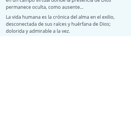
permanece oculta, como ausente...
La vida humana es la crónica del alma en el exilio,
desconectada de sus raíces y huérfana de Dios;
dolorida y admirable a la vez.
Esta experiencia formativa que te anuncio ofrece una
nueva visión de la Vida y del ser humano que facilita
un cambio en la manera de ser y de estar en el
mundo, más noble, sana y gozosa.
Últimos Cursos